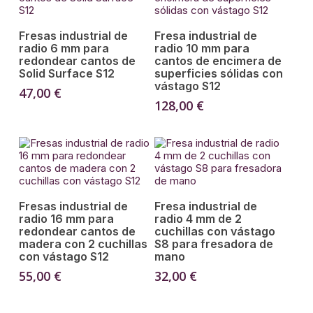
Añadir Al Carrito
Añadir Al Carrito
Fresas industrial de
Fresa industrial de
radio 6 mm para
radio 10 mm para
redondear cantos de
cantos de encimera de
Solid Surface S12
superficies sólidas con
vástago S12
47,00
€
128,00
€
Añadir Al Carrito
Añadir Al Carrito
Fresas industrial de
Fresa industrial de
radio 16 mm para
radio 4 mm de 2
redondear cantos de
cuchillas con vástago
madera con 2 cuchillas
S8 para fresadora de
con vástago S12
mano
55,00
€
32,00
€