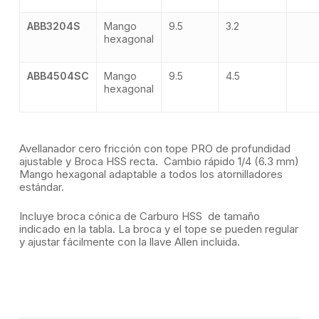
ABB3204S
Mango
9.5
3.2
hexagonal
ABB4504SC
Mango
9.5
4.5
hexagonal
Avellanador cero fricción con tope PRO de profundidad
ajustable y Broca HSS recta. Cambio rápido 1/4 (6.3 mm)
Mango hexagonal adaptable a todos los atornilladores
estándar.
Incluye broca cónica de Carburo HSS de tamaño
indicado en la tabla. La broca y el tope se pueden regular
y ajustar fácilmente con la llave Allen incluida.