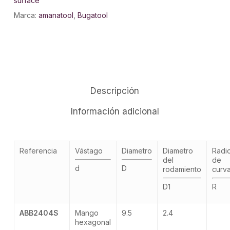
surface
Marca:
amanatool
,
Bugatool
Descripción
Información adicional
Referencia
Vástago
Diametro
Diametro
Radi
del
de
d
D
rodamiento
curv
D1
R
ABB2404S
Mango
9.5
2.4
hexagonal