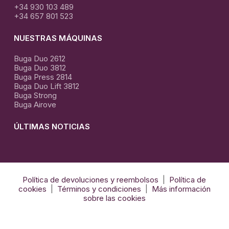
+34 930 103 489
+34 657 801 523
NUESTRAS MÁQUINAS
Buga Duo 2612
Buga Duo 3812
Buga Press 2814
Buga Duo Lift 3812
Buga Strong
Buga Airove
ÚLTIMAS NOTICIAS
El
Arte
de
El Arte de la termo formación con Krion
Política de devoluciones y reembolsos
|
Política de
la
cookies
|
Términos y condiciones
|
Más información
termo
sobre las cookies
formación
con
Krion