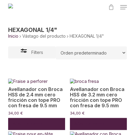
Skip
Menu
to
main
Close
content
Filters
HEXAGONAL 1/4"
Inicio
Vástago del producto
HEXAGONAL 1/4"
Filters
Avellanador con Broca
Avellanador con Broca
HSS de 2.4 mm cero
HSS de 3.2 mm cero
fricción con tope PRO
fricción con tope PRO
con fresa de 9.5 mm
con fresa de 9.5 mm
34,00
€
34,00
€
Añadir al carrito
Añadir al carrito