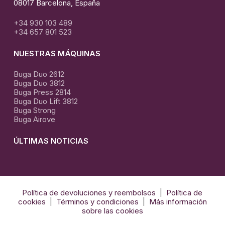
08017 Barcelona, España
+34 930 103 489
+34 657 801 523
NUESTRAS MÁQUINAS
Buga Duo 2612
Buga Duo 3812
Buga Press 2814
Buga Duo Lift 3812
Buga Strong
Buga Airove
ÚLTIMAS NOTICIAS
El
Arte
de
El Arte de la termo formación con Krion
Política de devoluciones y reembolsos
|
Política de
la
cookies
|
Términos y condiciones
|
Más información
termo
sobre las cookies
formación
con