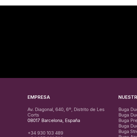
EMPRESA
NUEST
Av. Diagonal, 640, 6º, Distrito de Les
Buga Du
Corts
Buga Du
08017 Barcelona, España
Buga Pre
Buga Duo
Buga St
+34 930 103 489
Buga Air