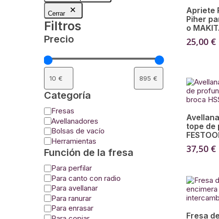
Apriete
Cerrar
Piher pa
Filtros
o MAKI
Precio
25,00
€
Categoría
Categoría
Fresas
Avellana
Avellanadores
tope de
Bolsas de vacío
FESTOOL
Herramientas
37,50
€
Función de la fresa
Función
Para perfilar
de
Para canto con radio
la
Para avellanar
fresa
Para ranurar
Para enrasar
Fresa de
Para copiar