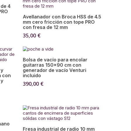
 de 4
 PRO
Añadir Al Carrito
Avellanador con Broca HSS de 4.5
mm cero fricción con tope PRO
con fresa de 12 mm
35,00
€
Añadir Al Carrito
Bolsa de vacío para encolar
guitarras 150×90 cm con
 y
generador de vacío Venturi
m con
incluido
 y
390,00
€
mano
Añadir Al Carrito
Fresa industrial de radio 10 mm