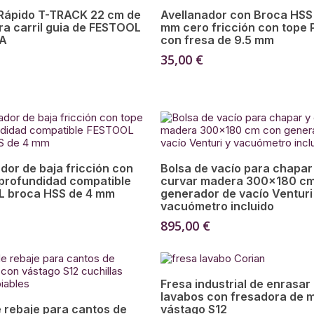
Añadir Al Carrito
Añadir Al Carrito
 Rápido T-TRACK 22 cm de
Avellanador con Broca HSS
ra carril guia de FESTOOL
mm cero fricción con tope
TA
con fresa de 9.5 mm
35,00
€
Añadir Al Carrito
Añadir Al Carrito
dor de baja fricción con
Bolsa de vacío para chapar
 profundidad compatible
curvar madera 300×180 c
 broca HSS de 4 mm
generador de vacío Venturi
vacuómetro incluido
895,00
€
Añadir Al Carrito
Fresa industrial de enrasar
lavabos con fresadora de 
Añadir Al Carrito
 rebaje para cantos de
vástago S12