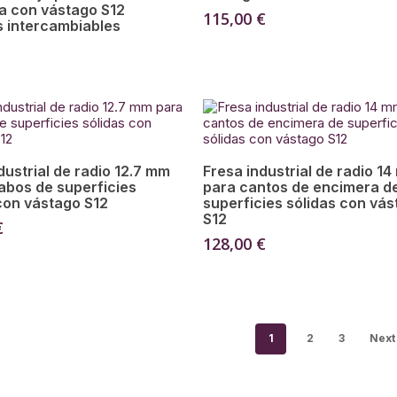
a con vástago S12
115,00
€
s intercambiables
Añadir Al Carrito
Añadir Al Carrito
dustrial de radio 12.7 mm
Fresa industrial de radio 1
abos de superficies
para cantos de encimera d
con vástago S12
superficies sólidas con vá
S12
€
128,00
€
1
2
3
Next