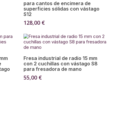
para cantos de encimera de
superficies sólidas con vástago
S12
128,00
€
Añadir Al Carrito
4 mm
Fresa industrial de radio 15 mm
e
con 2 cuchillas con vástago S8
stago
para fresadora de mano
55,00
€