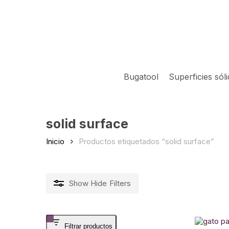
Skip
to
main
content
Bugatool
Superficies sól
solid surface
Inicio
Productos etiquetados “solid surface”
Show
Hide
Filters
Filtrar productos