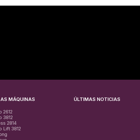
RAS MÁQUINAS
ÚLTIMAS NOTICIAS
o 2612
El
o 3812
Arte
ss 2814
de
 Lift 3812
la
rong
termo
ove