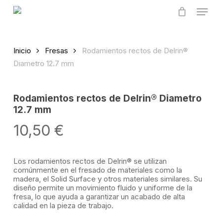
Skip
Menu
to
main
content
Inicio
Fresas
Rodamientos rectos de Delrin®
Diametro 12.7 mm
Rodamientos rectos de Delrin® Diametro
12.7 mm
10,50
€
Los rodamientos rectos de Delrin® se utilizan
comúnmente en el fresado de materiales como la
madera, el Solid Surface y otros materiales similares. Su
diseño permite un movimiento fluido y uniforme de la
fresa, lo que ayuda a garantizar un acabado de alta
calidad en la pieza de trabajo.