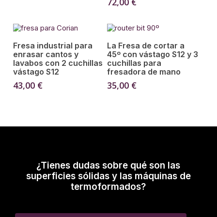
72,00
€
Añadir Al Carrito
Añadir Al Carrito
Fresa industrial para
La Fresa de cortar a
enrasar cantos y
45º con vástago S12 y 3
lavabos con 2 cuchillas
cuchillas para
vástago S12
fresadora de mano
43,00
€
35,00
€
¿Tienes dudas sobre qué son las
superficies sólidas y las máquinas de
termoformados?