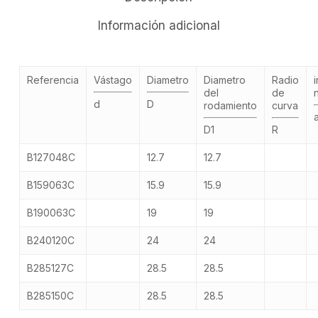
Información adicional
Referencia
Vástago
Diametro
Diametro
Radio
i
del
de
d
D
rodamiento
curva
D1
R
B127048C
12.7
12.7
B159063C
15.9
15.9
B190063C
19
19
B240120C
24
24
B285127C
28.5
28.5
B285150C
28.5
28.5