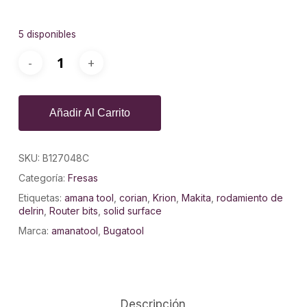
5 disponibles
Añadir Al Carrito
SKU:
B127048C
Categoría:
Fresas
Etiquetas:
amana tool
,
corian
,
Krion
,
Makita
,
rodamiento de
delrin
,
Router bits
,
solid surface
Marca:
amanatool
,
Bugatool
Descripción