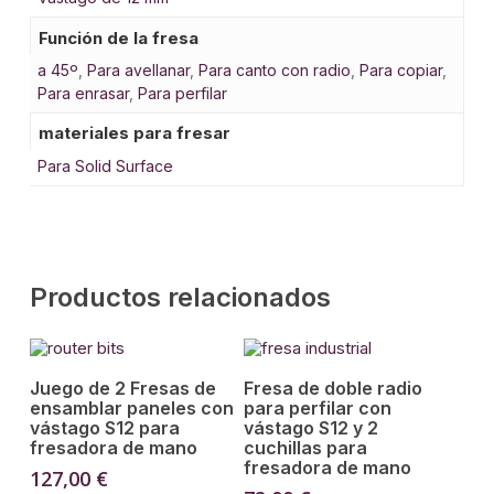
Función de la fresa
a 45º
,
Para avellanar
,
Para canto con radio
,
Para copiar
,
Para enrasar
,
Para perfilar
materiales para fresar
Para Solid Surface
Productos relacionados
Añadir Al Carrito
Añadir Al Carrito
Juego de 2 Fresas de
Fresa de doble radio
ensamblar paneles con
para perfilar con
vástago S12 para
vástago S12 y 2
fresadora de mano
cuchillas para
fresadora de mano
127,00
€