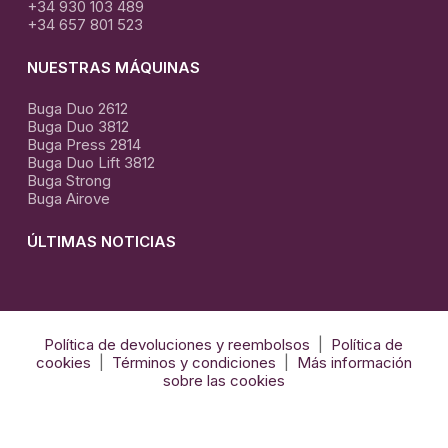
+34 930 103 489
+34 657 801 523
NUESTRAS MÁQUINAS
Buga Duo 2612
Buga Duo 3812
Buga Press 2814
Buga Duo Lift 3812
Buga Strong
Buga Airove
ÚLTIMAS NOTICIAS
El
Arte
de
El Arte de la termo formación con Krion
Política de devoluciones y reembolsos
|
Política de
la
cookies
|
Términos y condiciones
|
Más información
termo
sobre las cookies
formación
con
Krion