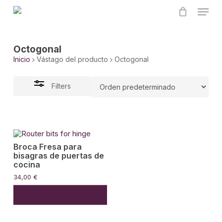
Skip
Menu
to
main
Close
content
Filters
Octogonal
Inicio
Vástago del producto
Octogonal
Filters
Broca Fresa para
bisagras de puertas de
cocina
34,00
€
Añadir al carrito