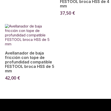
FESTOOL broca HSS de 4
mm
37,50
€
Añadir Al Carrito
Avellanador de baja
fricción con tope de
profundidad compatible
FESTOOL broca HSS de 5
mm
42,00
€