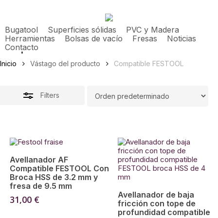
Skip
to
main
Close
Bugatool
Superficies sólidas
PVC y Madera
content
Filters
Herramientas
Bolsas de vacío
Fresas
Noticias
Contacto
Compatible FESTOOL
Inicio
Vástago del producto
Compatible FESTOOL
Filters
Añadir Al Carrito
Avellanador AF
Compatible FESTOOL Con
Broca HSS de 3.2 mm y
fresa de 9.5 mm
Añadir Al Carrito
Avellanador de baja
31,00
€
fricción con tope de
profundidad compatible