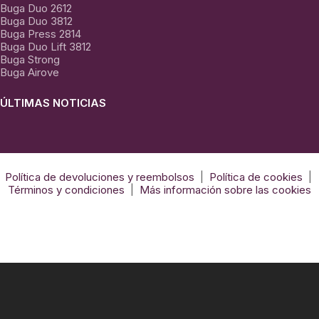
Buga Duo 2612
Buga Duo 3812
Buga Press 2814
Buga Duo Lift 3812
Buga Strong
Buga Airove
ÚLTIMAS NOTICIAS
El
Arte
de
El Arte de la termo formación con Krion
Política de devoluciones y reembolsos
|
Política de cookies
|
la
Términos y condiciones
|
Más información sobre las cookies
termo
formación
con
Krion