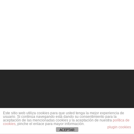
Este sitio web utiliza cookies para que usted tenga la mejor experiencia de
© 2026 Bugatool.
usuario. Si continúa navegando está dando su consentimiento para la
aceptación de las mencionadas cookies y la aceptación de nuestra
política de
cookies
, pinche el enlace para mayor información.
plugin cookies
ACEPTAR