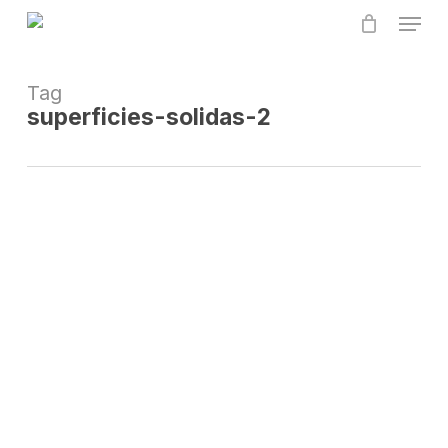
Skip
Menu
to
main
content
Tag
superficies-solidas-2