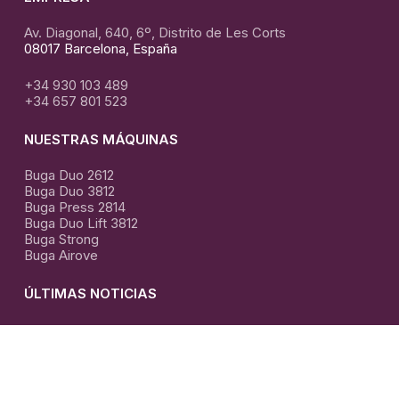
Av. Diagonal, 640, 6º, Distrito de Les Corts
08017 Barcelona, España
+34 930 103 489
+34 657 801 523
NUESTRAS MÁQUINAS
Buga Duo 2612
Buga Duo 3812
Buga Press 2814
Buga Duo Lift 3812
Buga Strong
Buga Airove
ÚLTIMAS NOTICIAS
El
Arte
de
El Arte de la termo formación con Krion
Política de devoluciones y reembolsos
|
Política de
la