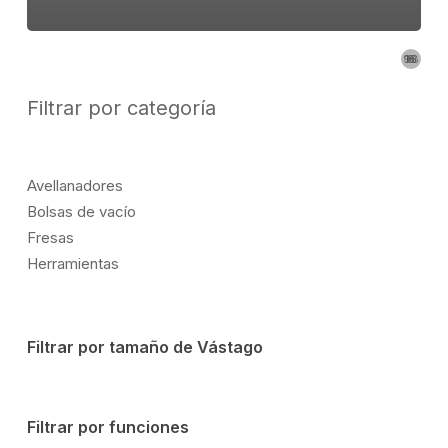
8
9
16
98
98
16
8
9
produ
produ
prod
prod
Filtrar por categoría
Avellanadores
Bolsas de vacío
Fresas
Herramientas
Filtrar por tamaño de Vástago
Filtrar por funciones