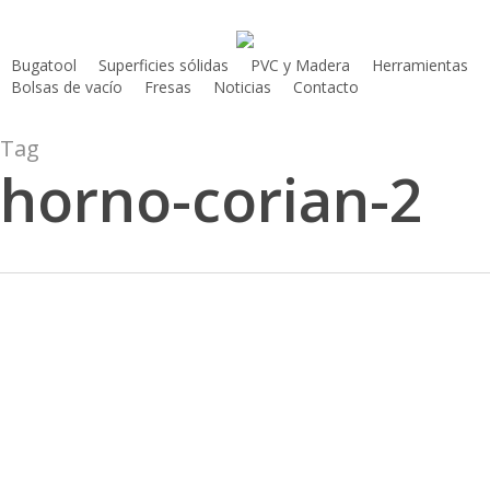
Skip
to
Bugatool
Superficies sólidas
PVC y Madera
Herramientas
main
Bolsas de vacío
Fresas
Noticias
Contacto
content
Tag
horno-corian-2
100
Respuestas
sobre