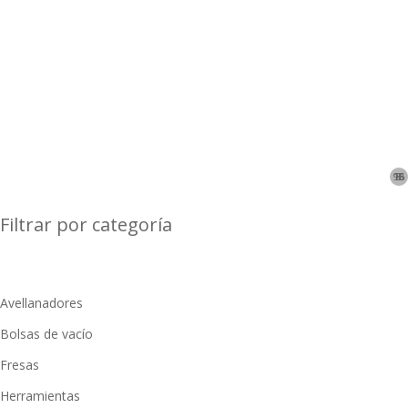
Consejos
Solid Surface
100 Respuestas
sobre el Corian®
8
9
16
98
8
9
p
p
Filtrar por categoría
Avellanadores
Bolsas de vacío
Fresas
Herramientas