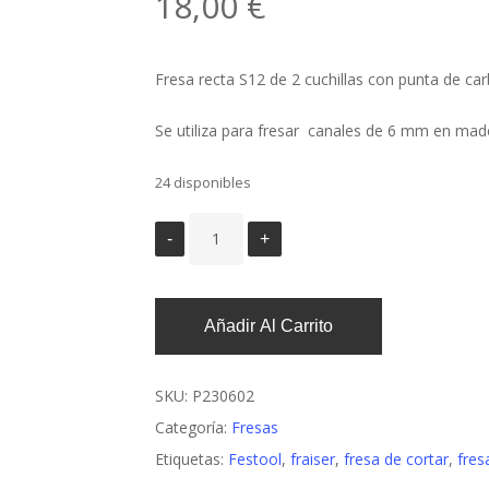
18,00
€
Fresa recta S12 de 2 cuchillas con punta de car
Se utiliza para fresar canales de 6 mm en made
24 disponibles
Añadir Al Carrito
SKU:
P230602
Categoría:
Fresas
Etiquetas:
Festool
,
fraiser
,
fresa de cortar
,
fres