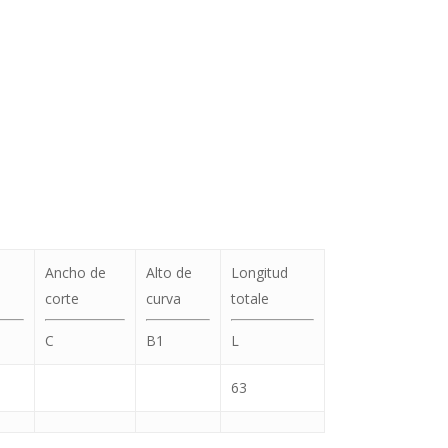
Ancho de
Alto de
Longitud
corte
curva
totale
C
B1
L
63