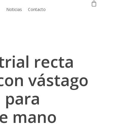
0
s
Noticias
Contacto
rial recta
con vástago
 para
de mano