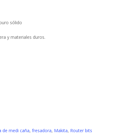
buro sólido
ra y materiales duros.
a de medi caña
,
fresadora
,
Makita
,
Router bits