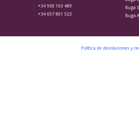
+34 930 103 489
Buga S
+34 657 801 523
Buga A
Política de devoluciones y 