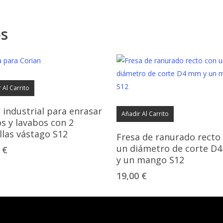
os
 Al Carrito
 industrial para enrasar
Añadir Al Carrito
s y lavabos con 2
llas vástago S12
Fresa de ranurado recto
un diámetro de corte D
0
€
y un mango S12
19,00
€