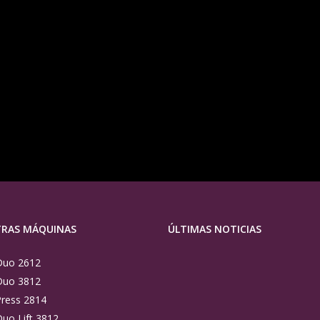
RAS MÁQUINAS
ÚLTIMAS NOTICIAS
Duo 2612
El
Duo 3812
Arte
ress 2814
de
uo Lift 3812