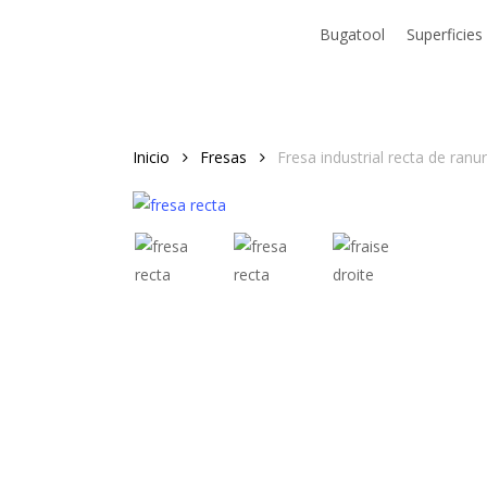
Skip
Bugatool
Superficies
to
main
content
Inicio
Fresas
Fresa industrial recta de ra