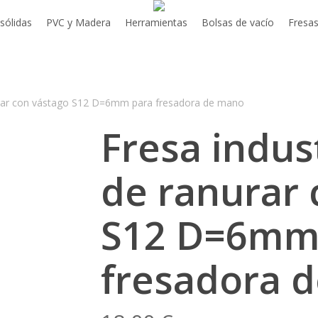
 sólidas
PVC y Madera
Herramientas
Bolsas de vacío
Fresa
nurar con vástago S12 D=6mm para fresadora de mano
Fresa indust
de ranurar 
S12 D=6mm
fresadora 