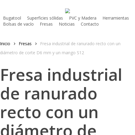
Skip
to
Bugatool
Superficies sólidas
PVC y Madera
Herramientas
main
Bolsas de vacío
Fresas
Noticias
Contacto
content
Inicio
Fresas
Fresa industrial de ranurado recto con un
diámetro de corte D6 mm y un mango S12
Fresa industrial
de ranurado
recto con un
diámetro de