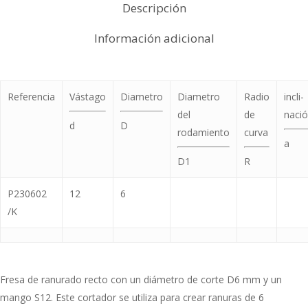
Descripción
Información adicional
Referencia
Vástago
Diametro
Diametro
Radio
incli-
del
de
naci
d
D
rodamiento
curva
a
D1
R
P230602
12
6
/K
Fresa de ranurado recto con un diámetro de corte D6 mm y un
mango S12. Este cortador se utiliza para crear ranuras de 6