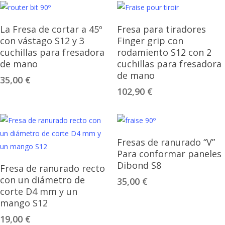
Añadir Al Carrito
Añadir Al Carrito
La Fresa de cortar a 45º
Fresa para tiradores
con vástago S12 y 3
Finger grip con
cuchillas para fresadora
rodamiento S12 con 2
de mano
cuchillas para fresadora
de mano
35,00
€
102,90
€
Leer Más
Fresas de ranurado “V”
Para conformar paneles
Añadir Al Carrito
Dibond S8
Fresa de ranurado recto
con un diámetro de
35,00
€
corte D4 mm y un
mango S12
19,00
€