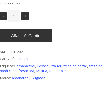
2 disponibles
Añadir Al Carrito
SKU:
PT41202
Categoría:
Fresas
Etiquetas:
amana tool
,
Festool
,
fraiser
,
fresa de cortar
,
fresa de
medi caña
,
fresadora
,
Makita
,
Router bits
Marca:
amanatool
,
Bugatool