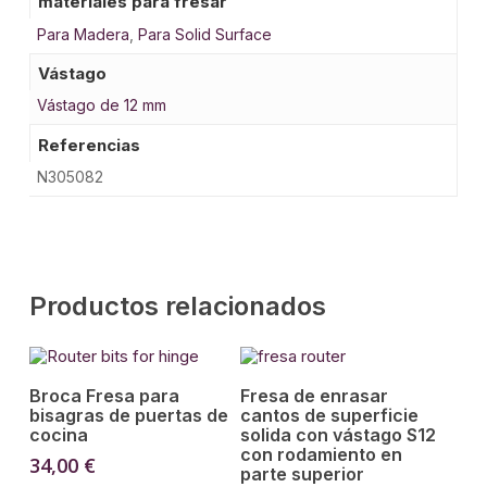
materiales para fresar
Para Madera
,
Para Solid Surface
Vástago
Vástago de 12 mm
Referencias
N305082
Productos relacionados
Añadir Al Carrito
Añadir Al Carrito
Broca Fresa para
Fresa de enrasar
bisagras de puertas de
cantos de superficie
cocina
solida con vástago S12
con rodamiento en
34,00
€
parte superior