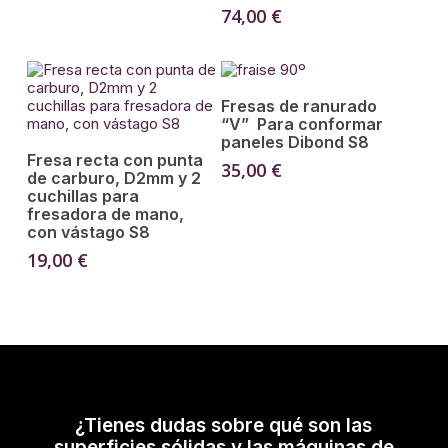
74,00
€
Leer Más
Fresas de ranurado
“V” Para conformar
paneles Dibond S8
Añadir Al Carrito
Fresa recta con punta
35,00
€
de carburo, D2mm y 2
cuchillas para
fresadora de mano,
con vástago S8
19,00
€
¿Tienes dudas sobre qué son las
superficies sólidas y las máquinas de