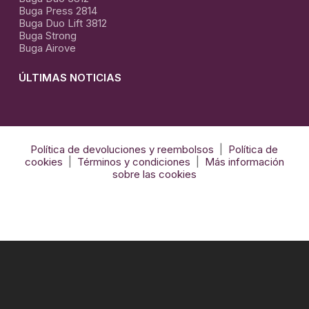
Buga Press 2814
Buga Duo Lift 3812
Buga Strong
Buga Airove
ÚLTIMAS NOTICIAS
El
Arte
de
El Arte de la termo formación con Krion
Política de devoluciones y reembolsos
|
Política de
la
cookies
|
Términos y condiciones
|
Más información
termo
sobre las cookies
formación
con
Krion