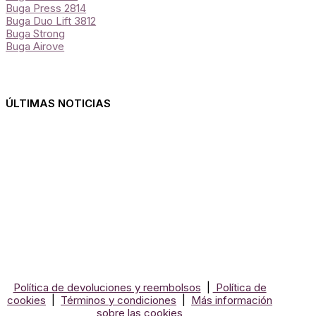
Buga Press 2814
Buga Duo Lift 3812
Buga Strong
Buga Airove
ÚLTIMAS NOTICIAS
El
Des
Arte
cóm
de
Ter
El Arte de la termo formación con Krion
la
For
termo
las
formación
Supe
con
Sóli
Krion
Guía
Com
y
Con
Política de devoluciones y reembolsos
|
Política de
Expe
cookies
|
Términos y condiciones
|
Más información
sobre las cookies