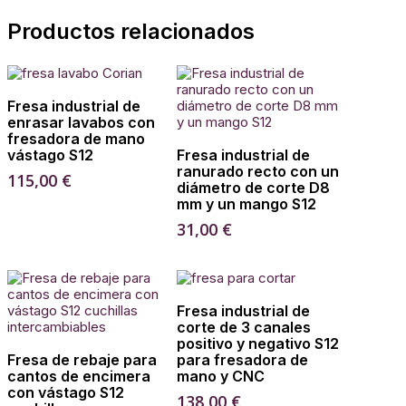
Productos relacionados
Añadir Al Carrito
Fresa industrial de
enrasar lavabos con
fresadora de mano
Añadir Al Carrito
vástago S12
Fresa industrial de
ranurado recto con un
115,00
€
diámetro de corte D8
mm y un mango S12
31,00
€
Añadir Al Carrito
Fresa industrial de
corte de 3 canales
positivo y negativo S12
Añadir Al Carrito
Fresa de rebaje para
para fresadora de
cantos de encimera
mano y CNC
con vástago S12
138,00
€