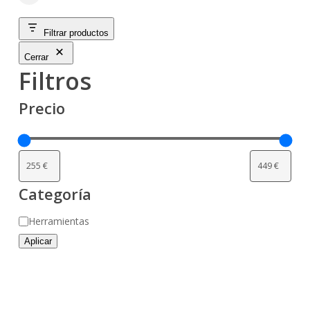
Close
Filters
Filtrar productos
Cerrar
Filtros
Precio
Categoría
Categoría
Herramientas
Aplicar