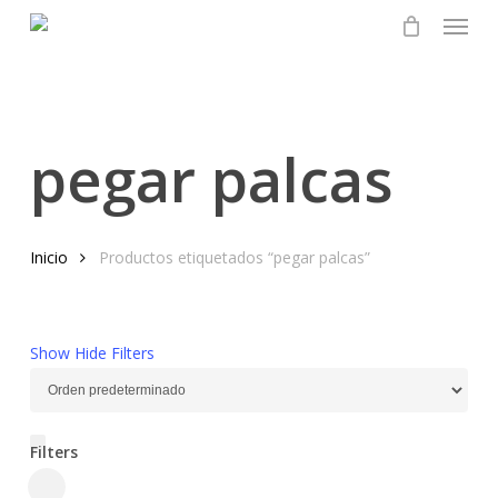
Menu
Skip
to
main
content
pegar palcas
Inicio
Productos etiquetados “pegar palcas”
Show
Hide
Filters
Filters