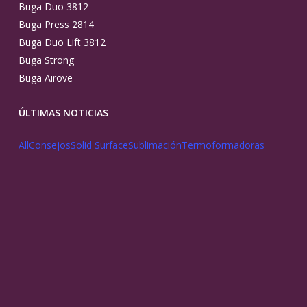
Buga Duo 3812
Buga Press 2814
Buga Duo Lift 3812
Buga Strong
Buga Airove
ÚLTIMAS NOTICIAS
All
Consejos
Solid Surface
Sublimación
Termoformadoras
10
Descubre
Re
cómo
El
so
Termo-
Arte
el
Formar
de